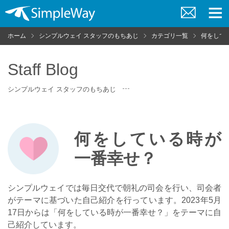
お
メ
問
ニ
ホーム
シンプルウェイ スタッフのもちあじ
カテゴリ一覧
何をして
い
ュ
合
ー
わ
せ
Staff Blog
シンプルウェイ スタッフのもちあじ
何をしている時が
一番幸せ？
シンプルウェイでは毎日交代で朝礼の司会を行い、司会者
がテーマに基づいた自己紹介を行っています。2023年5月
17日からは「何をしている時が一番幸せ？」をテーマに自
己紹介しています。