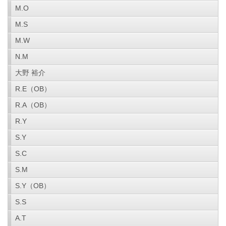
M.O
M.S
M.W
N.M
大野 裕介
R.E（OB）
R.A（OB）
R.Y
S.Y
S.C
S.M
S.Y（OB）
S.S
A.T