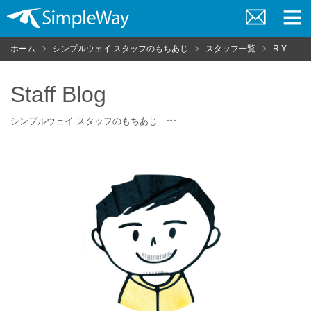
お
メ
問
ニ
ホーム
シンプルウェイ スタッフのもちあじ
スタッフ一覧
R.Y
い
ュ
合
ー
わ
せ
Staff Blog
シンプルウェイ スタッフのもちあじ