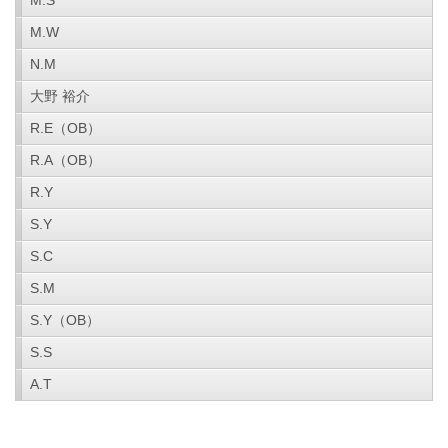
M.S
M.W
N.M
大野 裕介
R.E（OB）
R.A（OB）
R.Y
S.Y
S.C
S.M
S.Y（OB）
S.S
A.T