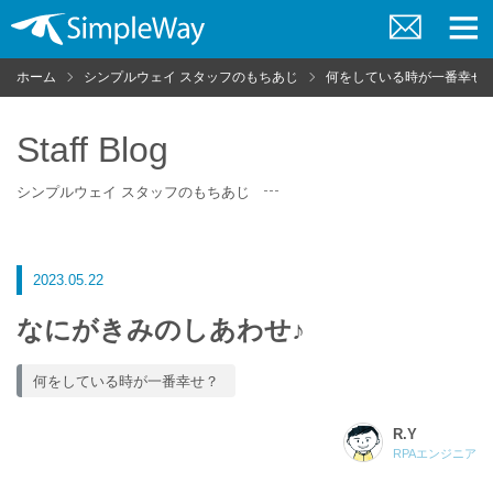
お
メ
問
ニ
ホーム
シンプルウェイ スタッフのもちあじ
何をしている時が一番幸せ
い
ュ
合
ー
わ
せ
Staff Blog
シンプルウェイ スタッフのもちあじ
2023.05.22
なにがきみのしあわせ♪
何をしている時が一番幸せ？
R.Y
RPAエンジニア