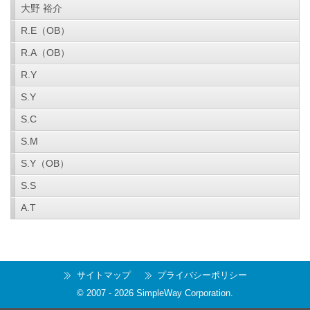
大野 裕介
R.E（OB）
R.A（OB）
R.Y
S.Y
S.C
S.M
S.Y（OB）
S.S
A.T
サイトマップ
プライバシーポリシー
© 2007 -
2026
SimpleWay Corporation
.