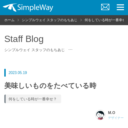
お
メ
問
ニ
ホーム
シンプルウェイ スタッフのもちあじ
何をしている時が一番幸せ
い
ュ
合
ー
わ
せ
Staff Blog
シンプルウェイ スタッフのもちあじ
2023.05.19
美味しいものをたべている時
何をしている時が一番幸せ？
M.O
デザイナー