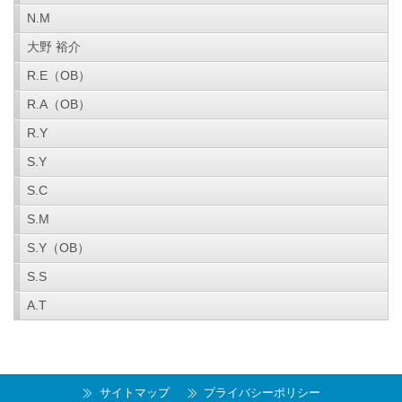
N.M
大野 裕介
R.E（OB）
R.A（OB）
R.Y
S.Y
S.C
S.M
S.Y（OB）
S.S
A.T
サイトマップ
プライバシーポリシー