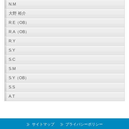
N.M
大野 裕介
R.E（OB）
R.A（OB）
R.Y
S.Y
S.C
S.M
S.Y（OB）
S.S
A.T
サイトマップ
プライバシーポリシー