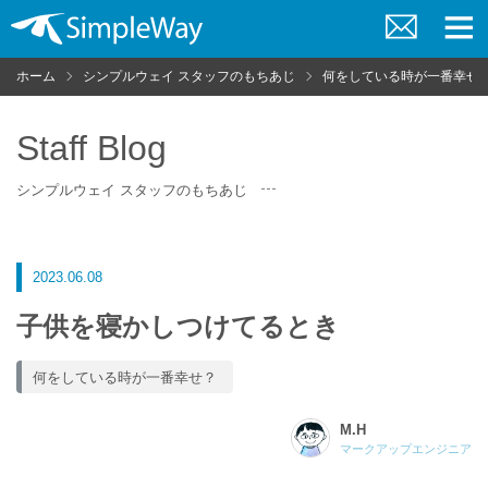
お
メ
問
ニ
ホーム
シンプルウェイ スタッフのもちあじ
何をしている時が一番幸せ
い
ュ
合
ー
わ
せ
Staff Blog
シンプルウェイ スタッフのもちあじ
2023.06.08
子供を寝かしつけてるとき
何をしている時が一番幸せ？
M.H
マークアップエンジニア