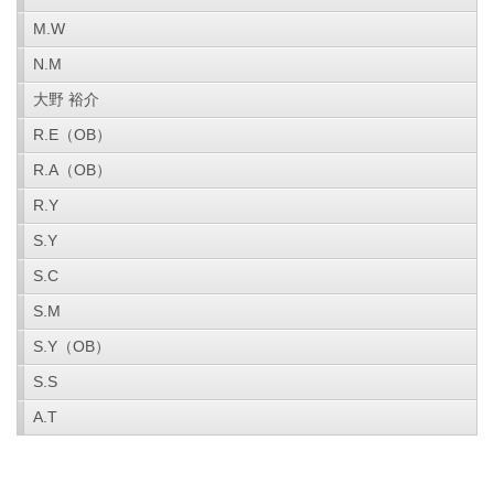
M.W
N.M
大野 裕介
R.E（OB）
R.A（OB）
R.Y
S.Y
S.C
S.M
S.Y（OB）
S.S
A.T