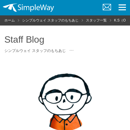
お
メ
問
ニ
ホーム
シンプルウェイ スタッフのもちあじ
スタッフ一覧
K.S（OB
い
ュ
合
ー
わ
せ
Staff Blog
シンプルウェイ スタッフのもちあじ