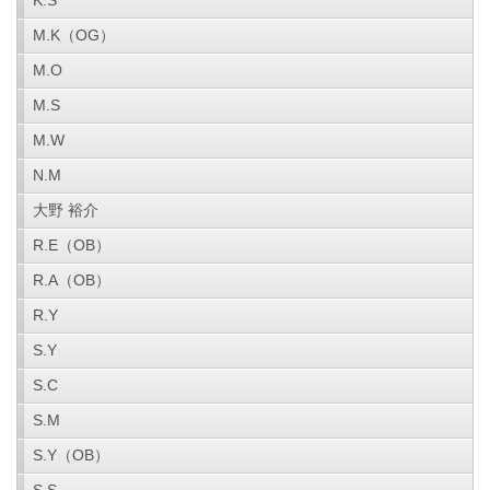
K.S
M.K（OG）
M.O
M.S
M.W
N.M
大野 裕介
R.E（OB）
R.A（OB）
R.Y
S.Y
S.C
S.M
S.Y（OB）