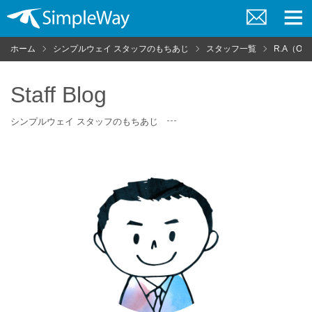
お
メ
問
ニ
ホーム
シンプルウェイ スタッフのもちあじ
スタッフ一覧
R.A（OB
い
ュ
合
ー
わ
せ
Staff Blog
シンプルウェイ スタッフのもちあじ