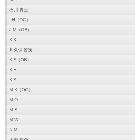
石川 貴士
I.H（OG）
J.M（OB）
K.K
川久保 皆実
K.S（OB）
K.H
K.S
M.K（OG）
M.O
M.S
M.W
N.M
大野 裕介