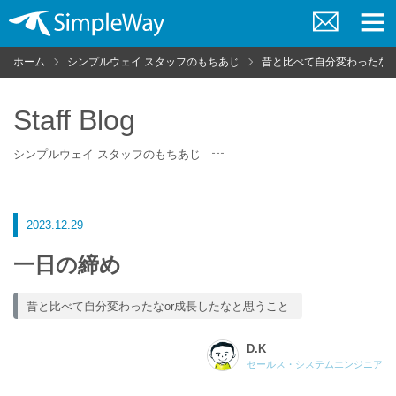
お
メ
問
ニ
ホーム
シンプルウェイ スタッフのもちあじ
昔と比べて自分変わったなo
い
ュ
合
ー
わ
せ
Staff Blog
シンプルウェイ スタッフのもちあじ
2023.12.29
一日の締め
昔と比べて自分変わったなor成長したなと思うこと
D.K
セールス・システムエンジニア