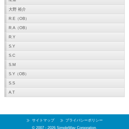
N.M
大野 裕介
R.E（OB）
R.A（OB）
R.Y
S.Y
S.C
S.M
S.Y（OB）
S.S
A.T
サイトマップ
プライバシーポリシー
© 2007 -
2026
SimpleWay Corporation
.