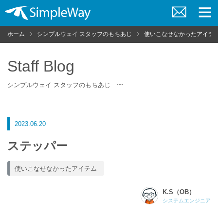
お
メ
問
ニ
ホーム
シンプルウェイ スタッフのもちあじ
使いこなせなかったアイテ
い
ュ
合
ー
わ
せ
Staff Blog
シンプルウェイ スタッフのもちあじ
2023.06.20
ステッパー
使いこなせなかったアイテム
K.S（OB）
システムエンジニア