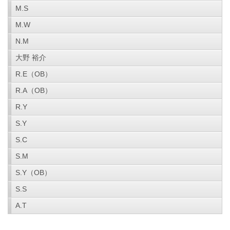
M.S
M.W
N.M
大野 裕介
R.E（OB）
R.A（OB）
R.Y
S.Y
S.C
S.M
S.Y（OB）
S.S
A.T