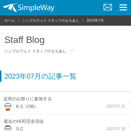
お
メ
問
ニ
ホーム
シンプルウェイ スタッフのもちあじ
2023年7月
い
ュ
合
ー
わ
せ
Staff Blog
シンプルウェイ スタッフのもちあじ
2023年07月の記事一覧
近所のお祭りに参加する
K.S（OB）
2023.07.31
過去のHDD完全消去
S.C
2023.07.28