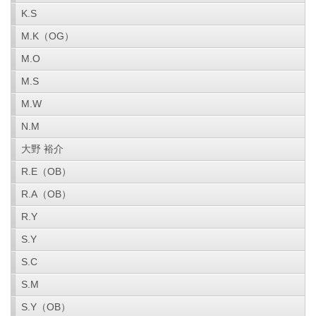
K.S
M.K（OG）
M.O
M.S
M.W
N.M
大野 裕介
R.E（OB）
R.A（OB）
R.Y
S.Y
S.C
S.M
S.Y（OB）