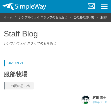
お
メ
問
ニ
ホーム
シンプルウェイ スタッフのもちあじ
この夏の思い出
服部牧
い
ュ
合
ー
わ
せ
Staff Blog
シンプルウェイ スタッフのもちあじ
2023.09.21
服部牧場
この夏の思い出
石川 貴士
取締役 CTO