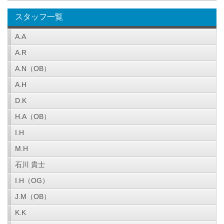
スタッフ一覧
A.A
A.R
A.N（OB）
A.H
D.K
H.A（OB）
I.H
M.H
石川 貴士
I.H（OG）
J.M（OB）
K.K