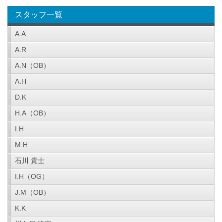
スタッフ一覧
A.A
A.R
A.N（OB）
A.H
D.K
H.A（OB）
I.H
M.H
石川 貴士
I.H（OG）
J.M（OB）
K.K