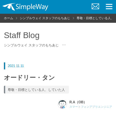
お
メ
問
ニ
ホーム
シンプルウェイ スタッフのもちあじ
尊敬・目標としている人、
い
ュ
合
ー
わ
せ
Staff Blog
シンプルウェイ スタッフのもちあじ
2021.11.11
オードリー・タン
尊敬・目標としている人、していた人
R.A（OB）
スマートフォンアプリエンジニア