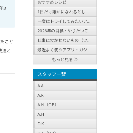
おすすめレシピ
年3
1日だけ誰かになれるとしたら？（人物・職業どちらでも可）
一度はトライしてみたいアクティビティ
2026年の目標・やりたいこと
仕事に欠かせないもの（ツール・アイテム等）
したこと
最近よく使うアプリ・ガジェットの紹介
洗濯と
もっと見る
スタッフ一覧
A.A
A.R
A.N（OB）
A.H
D.K