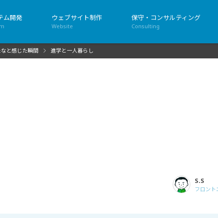
テム開発
ウェブサイト制作
保守・コンサルティング
em
Website
Consulting
たなと感じた瞬間
進学と一人暮らし
S.S
フロント