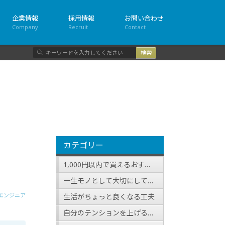
企業情報
採用情報
お問い合わせ
Company
Recruit
Contact
検
索
カテゴリー
1,000円以内で買えるおすすめ品
一生モノとして大切にしている（したい）アイテム
エンジニア
生活がちょっと良くなる工夫
自分のテンションを上げる方法