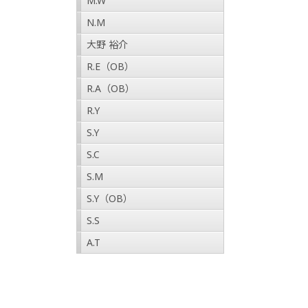
M.W
N.M
大野 裕介
R.E（OB）
R.A（OB）
R.Y
S.Y
S.C
S.M
S.Y（OB）
S.S
A.T