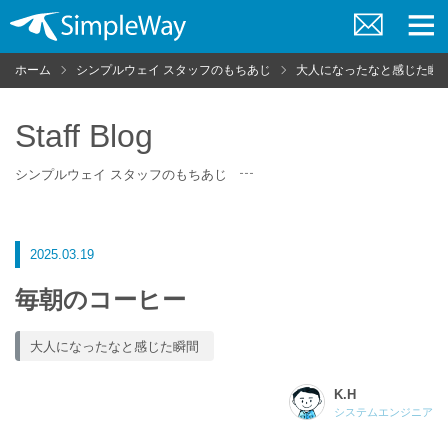
お
メ
問
ニ
ホーム
シンプルウェイ スタッフのもちあじ
大人になったなと感じた瞬
い
ュ
合
ー
わ
せ
Staff Blog
シンプルウェイ スタッフのもちあじ
2025.03.19
毎朝のコーヒー
大人になったなと感じた瞬間
K.H
システムエンジニア