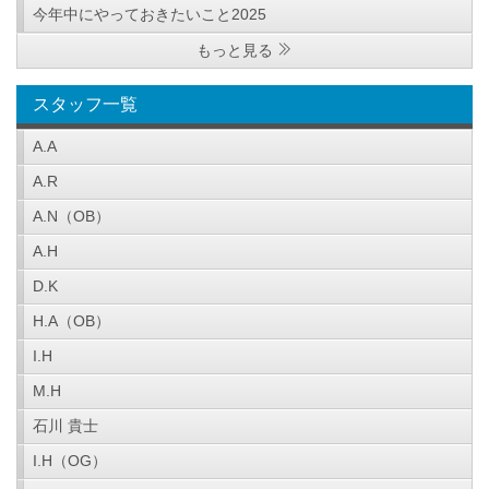
今年中にやっておきたいこと2025
もっと見る
スタッフ一覧
A.A
A.R
A.N（OB）
A.H
D.K
H.A（OB）
I.H
M.H
石川 貴士
I.H（OG）