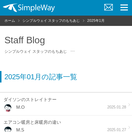
お
メ
問
ニ
ホーム
シンプルウェイ スタッフのもちあじ
2025年1月
い
ュ
合
ー
わ
せ
Staff Blog
シンプルウェイ スタッフのもちあじ
2025年01月の記事一覧
ダイソンのストレイトナー
M.O
2025.01.28
エアコン暖房と床暖房の違い
M.S
2025.01.27