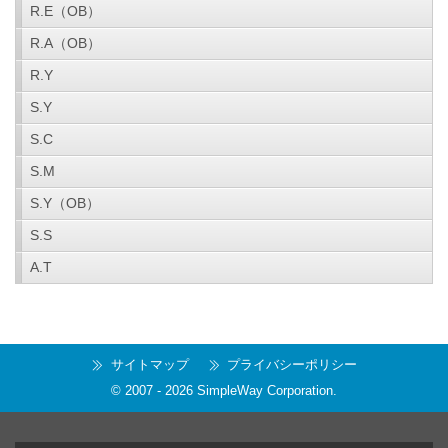
R.E（OB）
R.A（OB）
R.Y
S.Y
S.C
S.M
S.Y（OB）
S.S
A.T
サイトマップ
プライバシーポリシー
© 2007 -
2026
SimpleWay Corporation
.