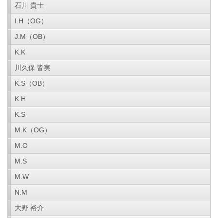
石川 貴士
I.H（OG）
J.M（OB）
K.K
川久保 皆実
K.S（OB）
K.H
K.S
M.K（OG）
M.O
M.S
M.W
N.M
大野 裕介