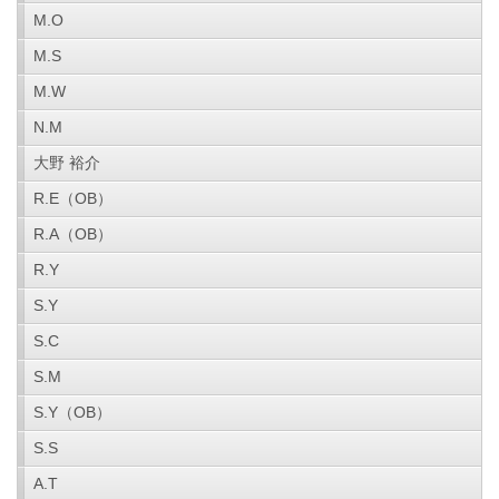
M.O
M.S
M.W
N.M
大野 裕介
R.E（OB）
R.A（OB）
R.Y
S.Y
S.C
S.M
S.Y（OB）
S.S
A.T