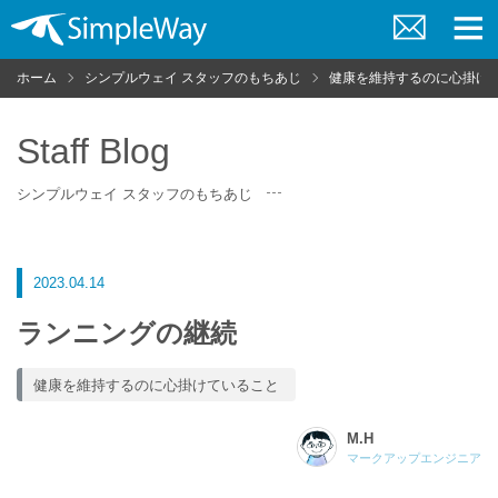
お
メ
問
ニ
ホーム
シンプルウェイ スタッフのもちあじ
健康を維持するのに心掛け
い
ュ
合
ー
わ
せ
Staff Blog
シンプルウェイ スタッフのもちあじ
2023.04.14
ランニングの継続
健康を維持するのに心掛けていること
M.H
マークアップエンジニア