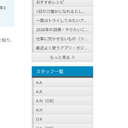
おすすめレシピ
年3
1日だけ誰かになれるとしたら？（人物・職業どちらでも可）
一度はトライしてみたいアクティビティ
2026年の目標・やりたいこと
仕事に欠かせないもの（ツール・アイテム等）
を知り、
最近よく使うアプリ・ガジェットの紹介
もっと見る
スタッフ一覧
A.A
A.R
A.N（OB）
A.H
D.K