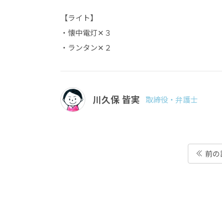
【ライト】
・懐中電灯✕３
・ランタン✕２
川久保 皆実
取締役・弁護士
前の