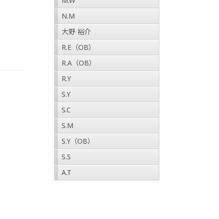
M.W
N.M
大野 裕介
R.E（OB）
R.A（OB）
R.Y
S.Y
S.C
S.M
S.Y（OB）
S.S
A.T