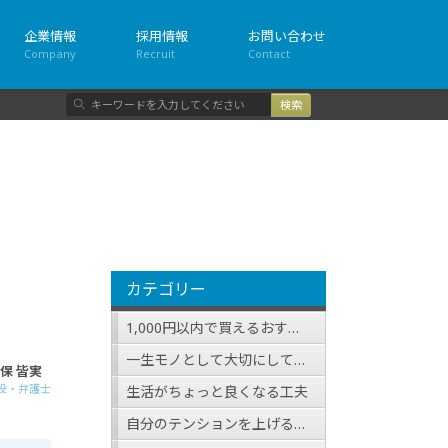
企業情報
採用情報
お問い合わせ
Company
Recruit
Contact
検
索
カテゴリー
1,000円以内で買えるおすすめ品
一生モノとして大切にしている（したい）アイテム
保 皆実
役・弁護士
生活がちょっと良くなる工夫
自分のテンションを上げる方法