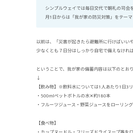
シンプルウェイでは毎日交代で朝礼の司会を
月1日からは「我が家の防災対策」をテーマ
以前は、「災害が起きたら避難所に行けばいい
少なくとも７日分はしっかり自宅で備えなけれ
ということで、我が家の備蓄内容は以下のとお
↓
【飲み物】※飲料水については1人あたり1日3
・500mlペットボトルの水✕約180本
・フルーツジュース・野菜ジュースをローリン
【食べ物】
・カップヌードル・フリーズドライスープ等を