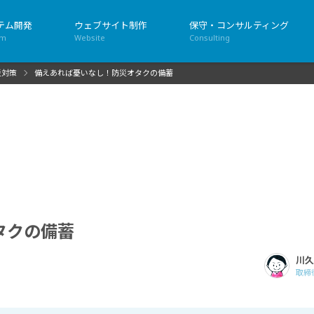
テム開発
ウェブサイト制作
保守・コンサルティング
em
Website
Consulting
災対策
備えあれば憂いなし！防災オタクの備蓄
タクの備蓄
川久
取締