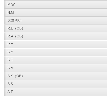
M.W
N.M
大野 裕介
R.E（OB）
R.A（OB）
R.Y
S.Y
S.C
S.M
S.Y（OB）
S.S
A.T