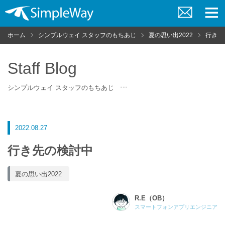
お
メ
問
ニ
ホーム
シンプルウェイ スタッフのもちあじ
夏の思い出2022
行き先
い
ュ
合
ー
わ
せ
Staff Blog
シンプルウェイ スタッフのもちあじ
2022.08.27
行き先の検討中
夏の思い出2022
R.E（OB）
スマートフォンアプリエンジニア