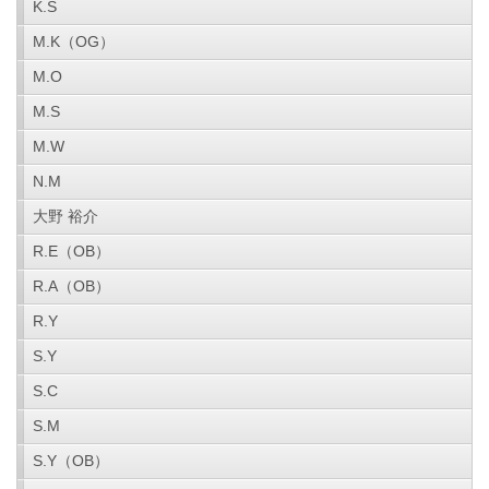
K.S
M.K（OG）
M.O
M.S
M.W
N.M
大野 裕介
R.E（OB）
R.A（OB）
R.Y
S.Y
S.C
S.M
S.Y（OB）