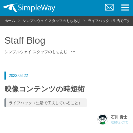
お
メ
問
ニ
ホーム
シンプルウェイ スタッフのもちあじ
ライフハック（生活で工夫
い
ュ
合
ー
わ
せ
Staff Blog
シンプルウェイ スタッフのもちあじ
2022.03.22
映像コンテンツの時短術
ライフハック（生活で工夫していること）
石川 貴士
取締役 CTO