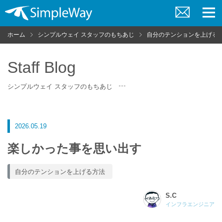
お
メ
問
ニ
ホーム
シンプルウェイ スタッフのもちあじ
自分のテンションを上げる
い
ュ
合
ー
わ
せ
Staff Blog
シンプルウェイ スタッフのもちあじ
2026.05.19
楽しかった事を思い出す
自分のテンションを上げる方法
S.C
インフラエンジニア