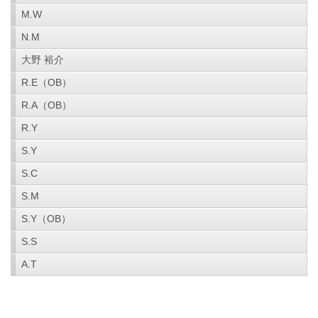
M.W
N.M
大野 裕介
R.E（OB）
R.A（OB）
R.Y
S.Y
S.C
S.M
S.Y（OB）
S.S
A.T