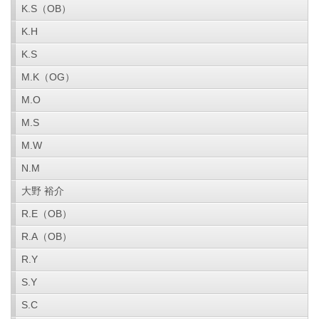
K.S（OB）
K.H
K.S
M.K（OG）
M.O
M.S
M.W
N.M
大野 裕介
R.E（OB）
R.A（OB）
R.Y
S.Y
S.C