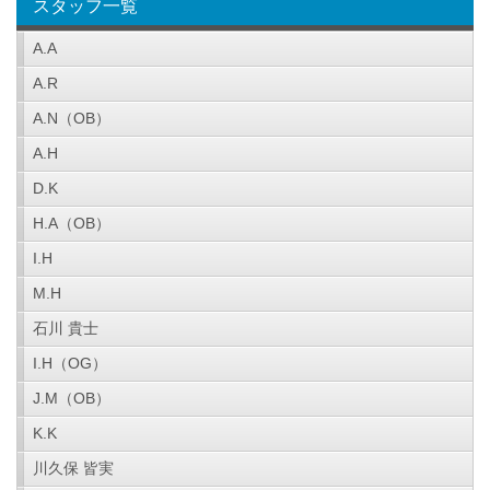
スタッフ一覧
A.A
A.R
A.N（OB）
A.H
D.K
H.A（OB）
I.H
M.H
石川 貴士
I.H（OG）
J.M（OB）
K.K
川久保 皆実