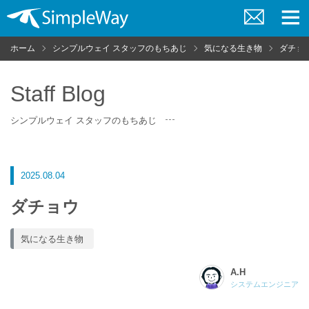
お
メ
問
ニ
ホーム
シンプルウェイ スタッフのもちあじ
気になる生き物
ダチョ
い
ュ
合
ー
わ
せ
Staff Blog
シンプルウェイ スタッフのもちあじ
2025.08.04
ダチョウ
気になる生き物
A.H
システムエンジニア