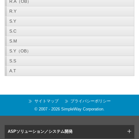
R.A（OB）
R.Y
S.Y
S.C
S.M
S.Y（OB）
S.S
A.T
サイトマップ
プライバシーポリシー
© 2007 -
2026
SimpleWay Corporation
.
ASPソリューション／システム開発