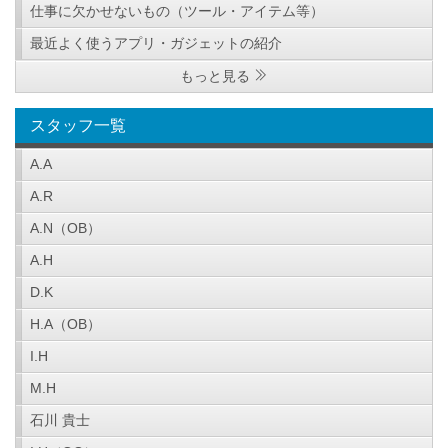
仕事に欠かせないもの（ツール・アイテム等）
最近よく使うアプリ・ガジェットの紹介
もっと見る
スタッフ一覧
A.A
A.R
A.N（OB）
A.H
D.K
H.A（OB）
I.H
M.H
石川 貴士