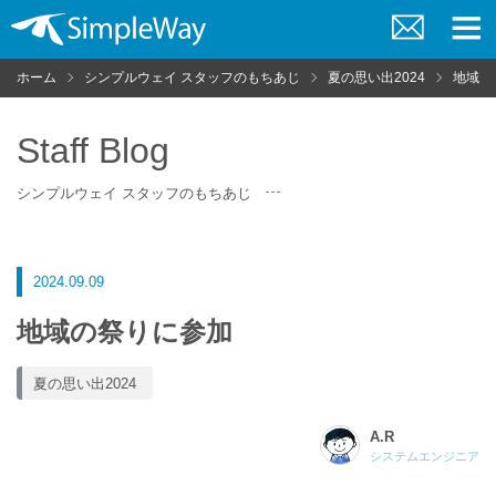
お
メ
問
ニ
ホーム
シンプルウェイ スタッフのもちあじ
夏の思い出2024
地域の
い
ュ
合
ー
わ
せ
Staff Blog
シンプルウェイ スタッフのもちあじ
2024.09.09
地域の祭りに参加
夏の思い出2024
A.R
システムエンジニア