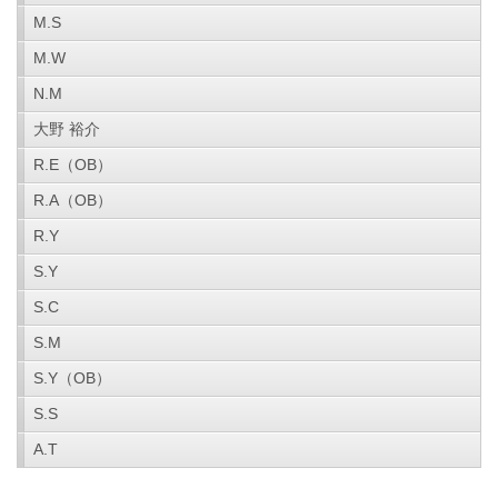
M.S
M.W
N.M
大野 裕介
R.E（OB）
R.A（OB）
R.Y
S.Y
S.C
S.M
S.Y（OB）
S.S
A.T