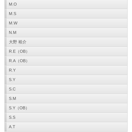
M.O
M.S
M.W
N.M
大野 裕介
R.E（OB）
R.A（OB）
R.Y
S.Y
S.C
S.M
S.Y（OB）
S.S
A.T