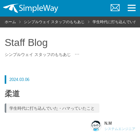
お
メ
問
ニ
ホーム
シンプルウェイ スタッフのもちあじ
学生時代に打ち込んでいた
い
ュ
合
ー
わ
せ
Staff Blog
シンプルウェイ スタッフのもちあじ
2024.03.06
柔道
学生時代に打ち込んでいた・ハマっていたこと
N.M
システムエンジニア