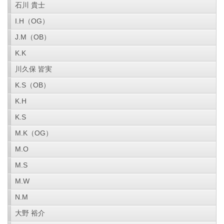
石川 貴士
I.H（OG）
J.M（OB）
K.K
川久保 皆実
K.S（OB）
K.H
K.S
M.K（OG）
M.O
M.S
M.W
N.M
大野 裕介