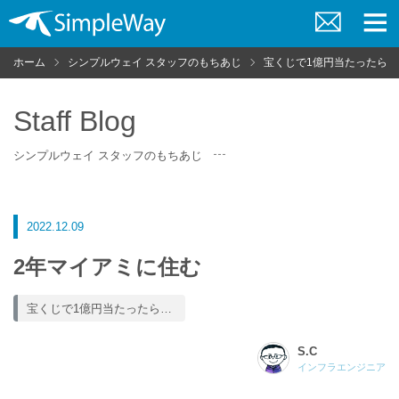
お
メ
問
ニ
ホーム
シンプルウェイ スタッフのもちあじ
宝くじで1億円当たったら…
い
ュ
合
ー
わ
せ
Staff Blog
シンプルウェイ スタッフのもちあじ
2022.12.09
2年マイアミに住む
宝くじで1億円当たったら…
S.C
インフラエンジニア