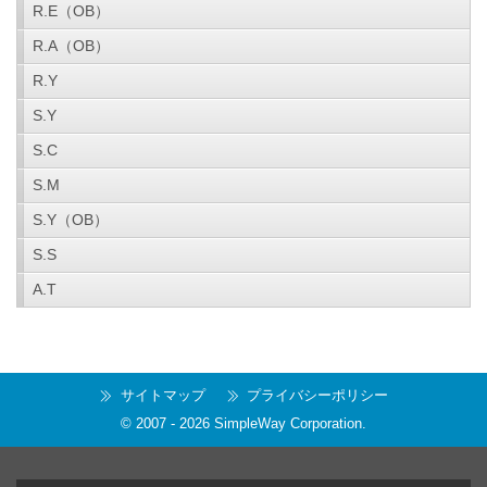
R.E（OB）
R.A（OB）
R.Y
S.Y
S.C
S.M
S.Y（OB）
S.S
A.T
サイトマップ
プライバシーポリシー
© 2007 -
2026
SimpleWay Corporation
.