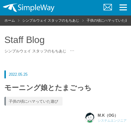
お
メ
問
ニ
ホーム
シンプルウェイ スタッフのもちあじ
子供の頃にハマっていた遊
い
ュ
合
ー
わ
せ
Staff Blog
シンプルウェイ スタッフのもちあじ
2022.05.25
モーニング娘とたまごっち
子供の頃にハマっていた遊び
M.K（OG）
システムエンジニア