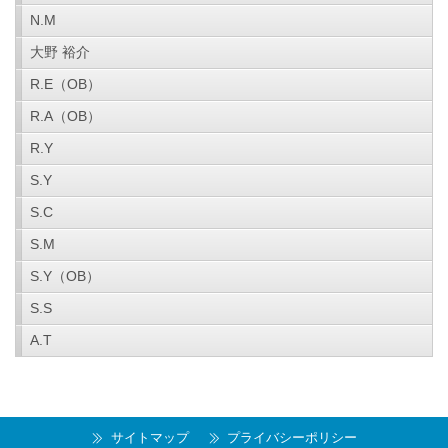
N.M
大野 裕介
R.E（OB）
R.A（OB）
R.Y
S.Y
S.C
S.M
S.Y（OB）
S.S
A.T
サイトマップ
プライバシーポリシー