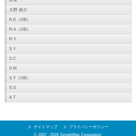
N.M
大野 裕介
R.E（OB）
R.A（OB）
R.Y
S.Y
S.C
S.M
S.Y（OB）
S.S
A.T
サイトマップ
プライバシーポリシー
© 2007 -
2026
SimpleWay Corporation
.