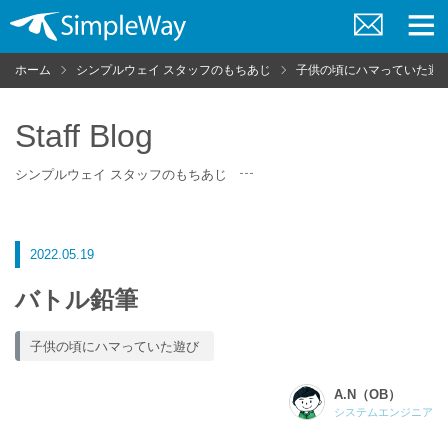
お
メ
問
ニ
ホーム
シンプルウェイ スタッフのもちあじ
子供の頃にハマっていた遊
い
ュ
合
ー
わ
せ
Staff Blog
シンプルウェイ スタッフのもちあじ
2022.05.19
バトル鉛筆
子供の頃にハマっていた遊び
A.N（OB）
システムエンジニア