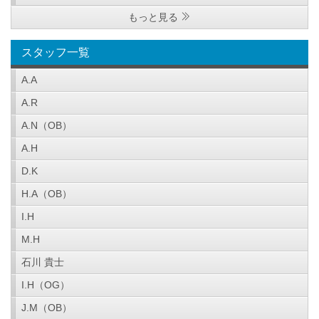
もっと見る
スタッフ一覧
A.A
A.R
A.N（OB）
A.H
D.K
H.A（OB）
I.H
M.H
石川 貴士
I.H（OG）
J.M（OB）