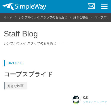
お
メ
問
ニ
ホーム
シンプルウェイ スタッフのもちあじ
好きな映画
コープスブ
い
ュ
合
ー
わ
せ
Staff Blog
シンプルウェイ スタッフのもちあじ
2021.07.15
コープスブライド
好きな映画
K.K
システムエンジニア