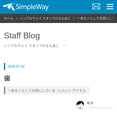
お
メ
問
ニ
ホーム
シンプルウェイ スタッフのもちあじ
一生モノとして大切にして
い
ュ
合
ー
わ
せ
Staff Blog
シンプルウェイ スタッフのもちあじ
2026.07.02
歯
一生モノとして大切にしている（したい）アイテム
K.S
システムエンジニア