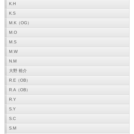
K.H
K.S
M.K（OG）
M.O
M.S
M.W
N.M
大野 裕介
R.E（OB）
R.A（OB）
R.Y
S.Y
S.C
S.M