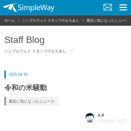
お
メ
問
ニ
ホーム
シンプルウェイ スタッフのもちあじ
最近に気になったニュース
い
ュ
合
ー
わ
せ
Staff Blog
シンプルウェイ スタッフのもちあじ
2025.04.14
令和の米騒動
最近に気になったニュース
A.R
システムエンジニア