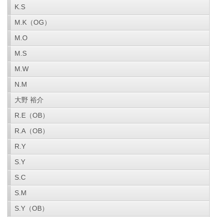
K.S
M.K（OG）
M.O
M.S
M.W
N.M
大野 裕介
R.E（OB）
R.A（OB）
R.Y
S.Y
S.C
S.M
S.Y（OB）