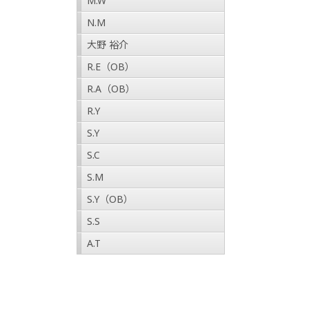
M.W
N.M
大野 裕介
R.E（OB）
R.A（OB）
R.Y
S.Y
S.C
S.M
S.Y（OB）
S.S
A.T