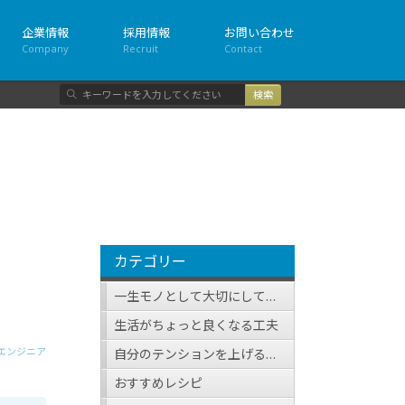
企業情報
採用情報
お問い合わせ
Company
Recruit
Contact
検
索
カテゴリー
一生モノとして大切にしている（したい）アイテム
生活がちょっと良くなる工夫
エンジニア
自分のテンションを上げる方法
おすすめレシピ