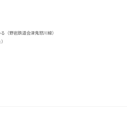
いる（野岩鉄道会津鬼怒川線）
た）