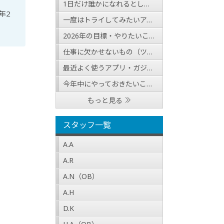
1日だけ誰かになれるとしたら？（人物・職業どちらでも可）
年2
一度はトライしてみたいアクティビティ
2026年の目標・やりたいこと
仕事に欠かせないもの（ツール・アイテム等）
最近よく使うアプリ・ガジェットの紹介
今年中にやっておきたいこと2025
もっと見る
スタッフ一覧
A.A
A.R
A.N（OB）
A.H
D.K