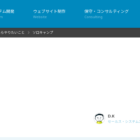
テム開発
ウェブサイト制作
保守・コンサルティング
em
Website
Consulting
たらやりたいこと
ソロキャンプ
D.K
セールス・システム