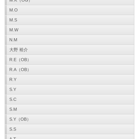
M.K（OG）
M.O
M.S
M.W
N.M
大野 裕介
R.E（OB）
R.A（OB）
R.Y
S.Y
S.C
S.M
S.Y（OB）
S.S