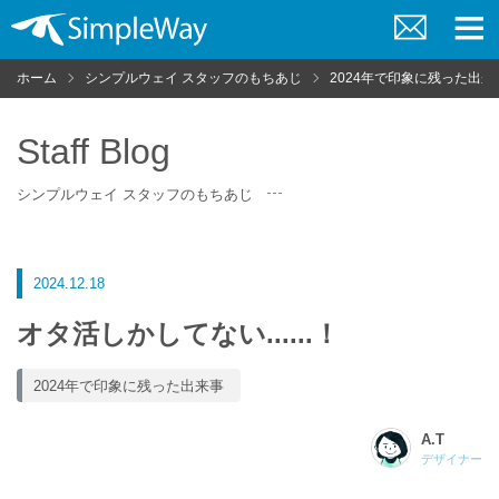
お
メ
問
ニ
ホーム
シンプルウェイ スタッフのもちあじ
2024年で印象に残った出来
い
ュ
合
ー
わ
せ
Staff Blog
シンプルウェイ スタッフのもちあじ
2024.12.18
オタ活しかしてない......！
2024年で印象に残った出来事
A.T
デザイナー