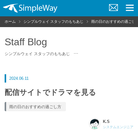
お
メ
問
ニ
ホーム
シンプルウェイ スタッフのもちあじ
雨の日のおすすめの過ごし
い
ュ
合
ー
わ
せ
Staff Blog
シンプルウェイ スタッフのもちあじ
2024.06.11
配信サイトでドラマを見る
雨の日のおすすめの過ごし方
K.S
システムエンジニア