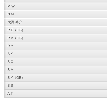
M.W
N.M
大野 裕介
R.E（OB）
R.A（OB）
R.Y
S.Y
S.C
S.M
S.Y（OB）
S.S
A.T