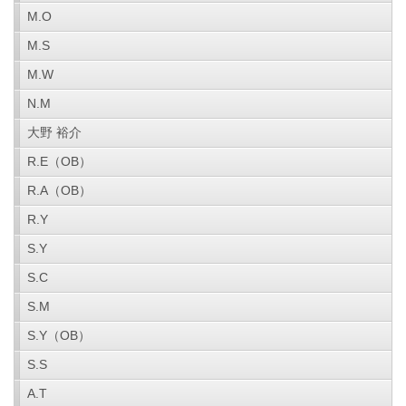
M.O
M.S
M.W
N.M
大野 裕介
R.E（OB）
R.A（OB）
R.Y
S.Y
S.C
S.M
S.Y（OB）
S.S
A.T