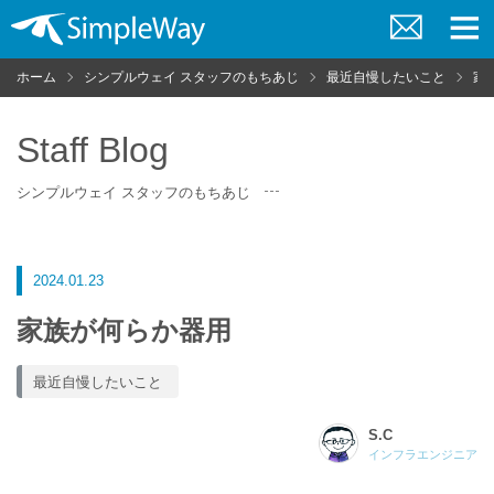
お
メ
問
ニ
ホーム
シンプルウェイ スタッフのもちあじ
最近自慢したいこと
家
い
ュ
合
ー
わ
せ
Staff Blog
シンプルウェイ スタッフのもちあじ
2024.01.23
家族が何らか器用
最近自慢したいこと
S.C
インフラエンジニア