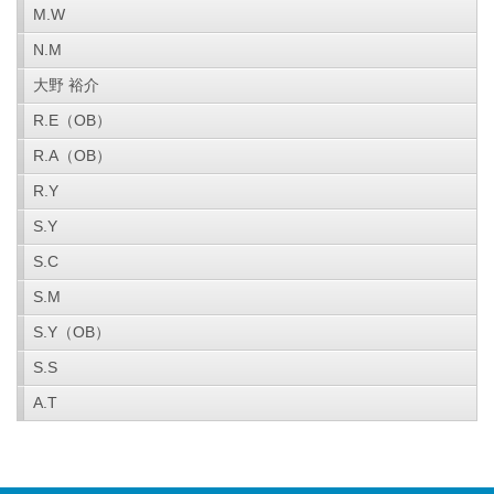
M.W
N.M
大野 裕介
R.E（OB）
R.A（OB）
R.Y
S.Y
S.C
S.M
S.Y（OB）
S.S
A.T