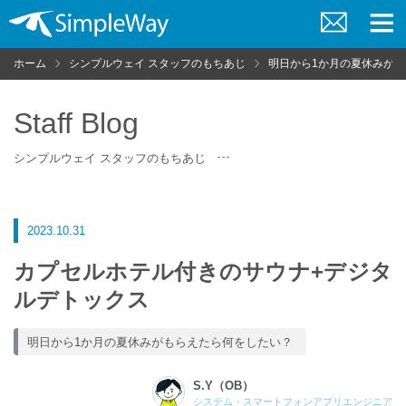
お
メ
問
ニ
ホーム
シンプルウェイ スタッフのもちあじ
明日から1か月の夏休みが
い
ュ
合
ー
わ
せ
Staff Blog
シンプルウェイ スタッフのもちあじ
2023.10.31
カプセルホテル付きのサウナ+デジタ
ルデトックス
明日から1か月の夏休みがもらえたら何をしたい？
S.Y（OB）
システム・スマートフォンアプリエンジニア