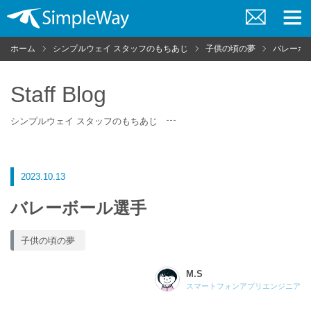
お
メ
問
ニ
ホーム
シンプルウェイ スタッフのもちあじ
子供の頃の夢
バレーボ
い
ュ
合
ー
わ
せ
Staff Blog
シンプルウェイ スタッフのもちあじ
2023.10.13
バレーボール選手
子供の頃の夢
M.S
スマートフォンアプリエンジニア