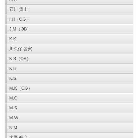
石川 貴士
I.H（OG）
J.M（OB）
K.K
川久保 皆実
K.S（OB）
K.H
K.S
M.K（OG）
M.O
M.S
M.W
N.M
大野 裕介