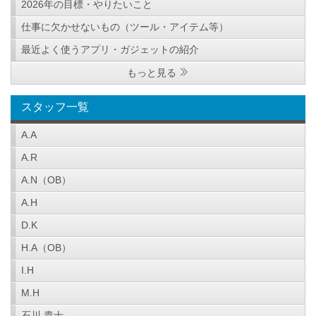
2026年の目標・やりたいこと
仕事に欠かせないもの（ツール・アイテム等）
最近よく使うアプリ・ガジェットの紹介
もっと見る
スタッフ一覧
A.A
A.R
A.N（OB）
A.H
D.K
H.A（OB）
I.H
M.H
石川 貴士