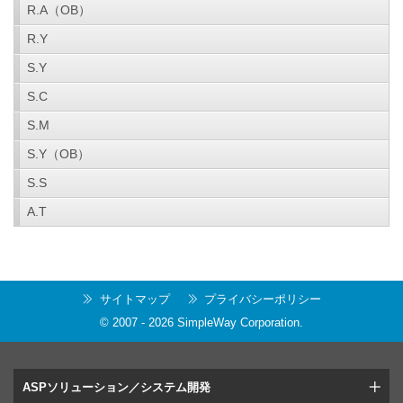
R.A（OB）
R.Y
S.Y
S.C
S.M
S.Y（OB）
S.S
A.T
サイトマップ
プライバシーポリシー
© 2007 -
2026
SimpleWay Corporation
.
ASPソリューション／システム開発