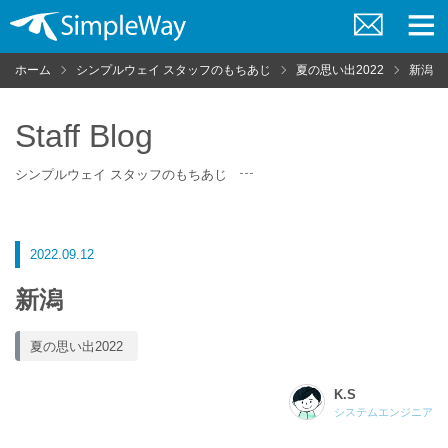
お
メ
問
ニ
ホーム
シンプルウェイ スタッフのもちあじ
夏の思い出2022
新潟
い
ュ
合
ー
わ
せ
Staff Blog
シンプルウェイ スタッフのもちあじ
2022.09.12
新潟
夏の思い出2022
K.S
システムエンジニア