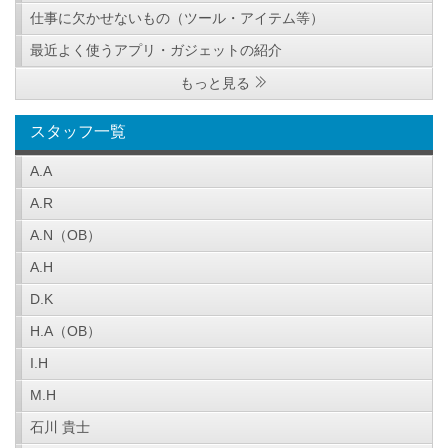
仕事に欠かせないもの（ツール・アイテム等）
最近よく使うアプリ・ガジェットの紹介
もっと見る
スタッフ一覧
A.A
A.R
A.N（OB）
A.H
D.K
H.A（OB）
I.H
M.H
石川 貴士