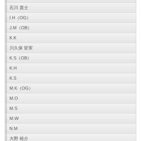
石川 貴士
I.H（OG）
J.M（OB）
K.K
川久保 皆実
K.S（OB）
K.H
K.S
M.K（OG）
M.O
M.S
M.W
N.M
大野 裕介