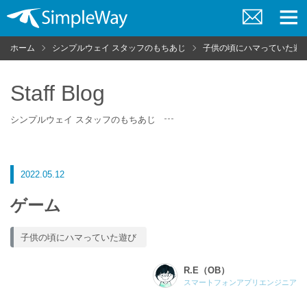
お
メ
問
ニ
ホーム
シンプルウェイ スタッフのもちあじ
子供の頃にハマっていた遊
い
ュ
合
ー
わ
せ
Staff Blog
シンプルウェイ スタッフのもちあじ
2022.05.12
ゲーム
子供の頃にハマっていた遊び
R.E（OB）
スマートフォンアプリエンジニア