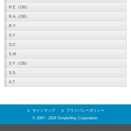
R.E（OB）
R.A（OB）
R.Y
S.Y
S.C
S.M
S.Y（OB）
S.S
A.T
サイトマップ
プライバシーポリシー
© 2007 -
2026
SimpleWay Corporation
.