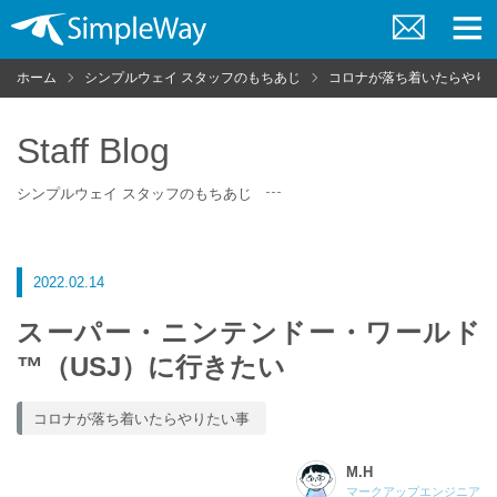
お
メ
問
ニ
ホーム
シンプルウェイ スタッフのもちあじ
コロナが落ち着いたらやり
い
ュ
合
ー
わ
せ
Staff Blog
シンプルウェイ スタッフのもちあじ
2022.02.14
スーパー・ニンテンドー・ワールド
™（USJ）に行きたい
コロナが落ち着いたらやりたい事
M.H
マークアップエンジニア