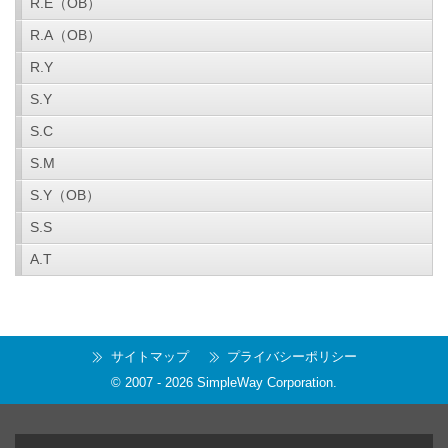
R.E（OB）
R.A（OB）
R.Y
S.Y
S.C
S.M
S.Y（OB）
S.S
A.T
サイトマップ
プライバシーポリシー
© 2007 -
2026
SimpleWay Corporation
.