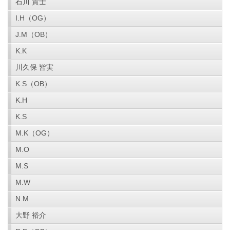
石川 貴士
I.H（OG）
J.M（OB）
K.K
川久保 皆実
K.S（OB）
K.H
K.S
M.K（OG）
M.O
M.S
M.W
N.M
大野 裕介