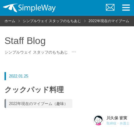
お
メ
問
ニ
ホーム
シンプルウェイ スタッフのもちあじ
2022年現在のマイブーム（
い
ュ
合
ー
わ
せ
Staff Blog
シンプルウェイ スタッフのもちあじ
2022.01.25
クックパッド料理
2022年現在のマイブーム（趣味）
川久保 皆実
取締役・弁護士