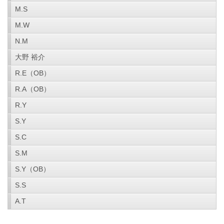
M.S
M.W
N.M
大野 裕介
R.E（OB）
R.A（OB）
R.Y
S.Y
S.C
S.M
S.Y（OB）
S.S
A.T