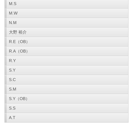
M.S
M.W
N.M
大野 裕介
R.E（OB）
R.A（OB）
R.Y
S.Y
S.C
S.M
S.Y（OB）
S.S
A.T