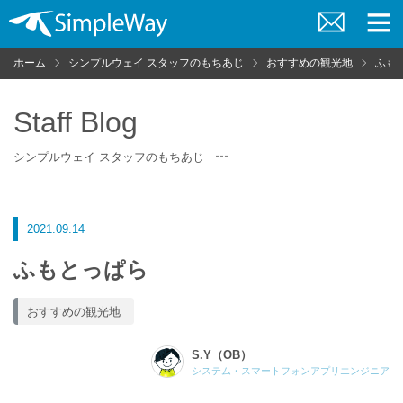
お
メ
問
ニ
ホーム
シンプルウェイ スタッフのもちあじ
おすすめの観光地
ふも
い
ュ
合
ー
わ
せ
Staff Blog
シンプルウェイ スタッフのもちあじ
2021.09.14
ふもとっぱら
おすすめの観光地
S.Y（OB）
システム・スマートフォンアプリエンジニア